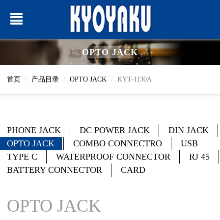
OPTO JACK
首页
产品目录
OPTO JACK
KYT-1130A
PHONE JACK
DC POWER JACK
DIN JACK
OPTO JACK
COMBO CONNECTRO
USB
TYPE C
WATERPROOF CONNECTOR
RJ 45
BATTERY CONNECTOR
CARD
OPTO JACK