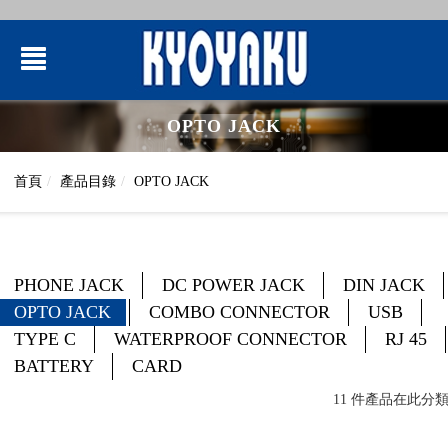
OPTO JACK
首頁
產品目錄
OPTO JACK
PHONE JACK
DC POWER JACK
DIN JACK
OPTO JACK
COMBO CONNECTOR
USB
TYPE C
WATERPROOF CONNECTOR
RJ 45
BATTERY
CARD
11 件產品在此分